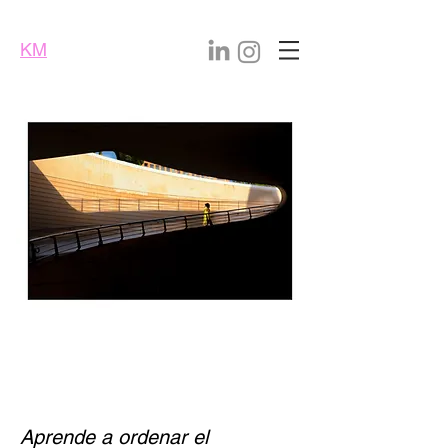
KM
GROUP
COMPOSICIÓN y
color
con Josep Fàbrega
Aprende a ordenar el