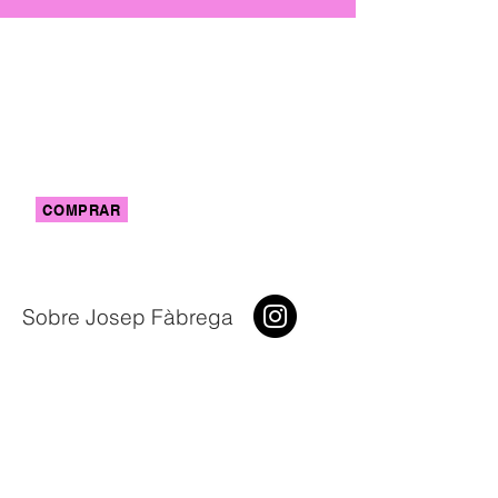
Compra tu
entrada
Recuerda que por este precio tienes acceso
a la conferencia y al workshop,
así como acceso general a los 3 días de
festival
COMPRAR
Sobre Josep Fàbrega
Josep Fàbrega Agea esta radicado en
Barcelona. Se dedica a la fotografía desde
1982 y a la fotografía de calle desde 2015.
Es Adobe Creative Photographer.
Es probador y ambassador de Ricoh. Ha
sido el probador de la Ricoh GR IV
Monochrome. Ha desarrollado presets y